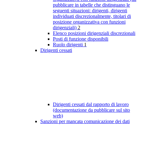
pubblicare in tabelle che distinguano le
seguenti situazioni: dirigenti, dirigenti
individuati discrezionalmente, titolari di
posizione organizzativa con funzioni
dirigenziali)
2
Elenco posizioni dirigenziali discrezionali
Posti di funzione disponibili
Ruolo dirigenti
1
Dirigenti cessati
Dirigenti cessati dal rapporto di lavoro
(documentazione da pubblicare sul sito
web)
Sanzioni per mancata comunicazione dei dati