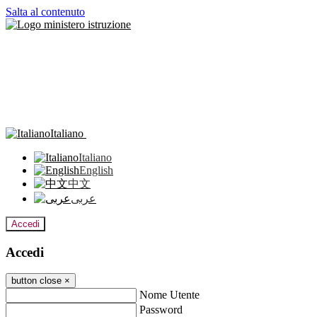
Salta al contenuto
Italiano
Italiano
English
中文
عربى
Accedi
Accedi
button close
×
Nome Utente
Password