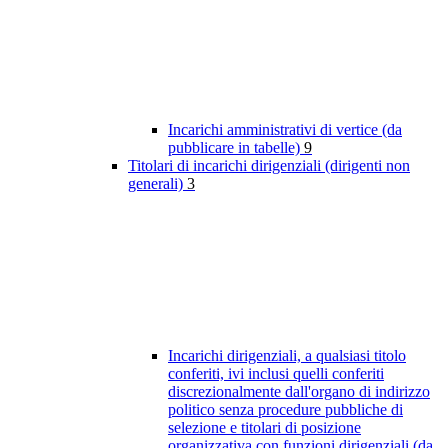
Incarichi amministrativi di vertice (da
pubblicare in tabelle)
9
Titolari di incarichi dirigenziali (dirigenti non
generali)
3
Incarichi dirigenziali, a qualsiasi titolo
conferiti, ivi inclusi quelli conferiti
discrezionalmente dall'organo di indirizzo
politico senza procedure pubbliche di
selezione e titolari di posizione
organizzativa con funzioni dirigenziali (da