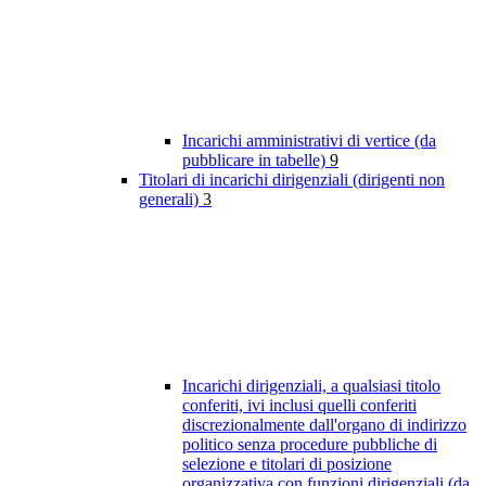
Incarichi amministrativi di vertice (da
pubblicare in tabelle)
9
Titolari di incarichi dirigenziali (dirigenti non
generali)
3
Incarichi dirigenziali, a qualsiasi titolo
conferiti, ivi inclusi quelli conferiti
discrezionalmente dall'organo di indirizzo
politico senza procedure pubbliche di
selezione e titolari di posizione
organizzativa con funzioni dirigenziali (da