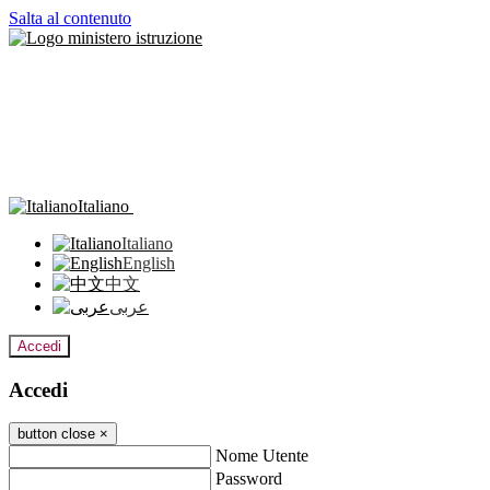
Salta al contenuto
Italiano
Italiano
English
中文
عربى
Accedi
Accedi
button close
×
Nome Utente
Password