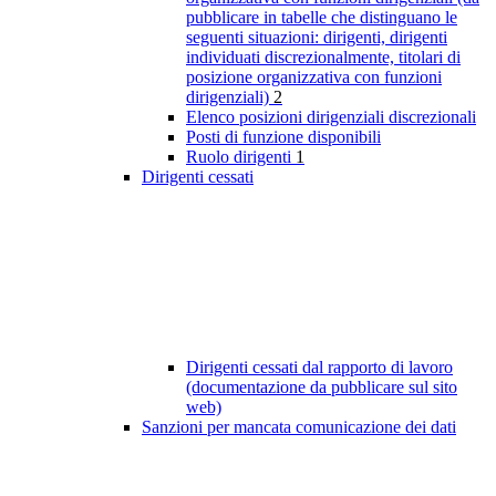
pubblicare in tabelle che distinguano le
seguenti situazioni: dirigenti, dirigenti
individuati discrezionalmente, titolari di
posizione organizzativa con funzioni
dirigenziali)
2
Elenco posizioni dirigenziali discrezionali
Posti di funzione disponibili
Ruolo dirigenti
1
Dirigenti cessati
Dirigenti cessati dal rapporto di lavoro
(documentazione da pubblicare sul sito
web)
Sanzioni per mancata comunicazione dei dati