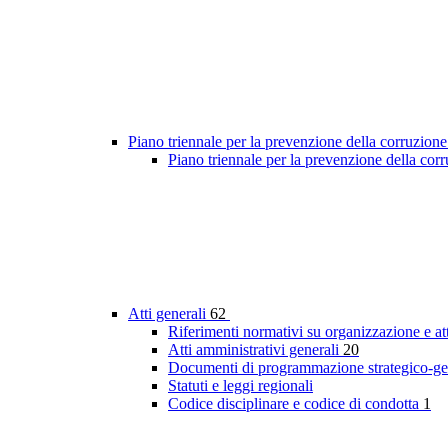
Piano triennale per la prevenzione della corruzione
Piano triennale per la prevenzione della co
Atti generali
62
Riferimenti normativi su organizzazione e at
Atti amministrativi generali
20
Documenti di programmazione strategico-ge
Statuti e leggi regionali
Codice disciplinare e codice di condotta
1