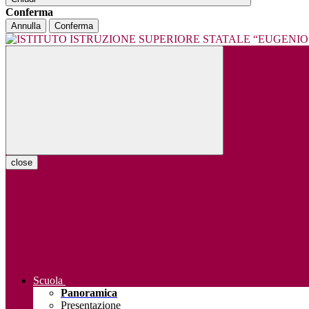
Conferma
Annulla
Conferma
close
Scuola
Panoramica
Presentazione