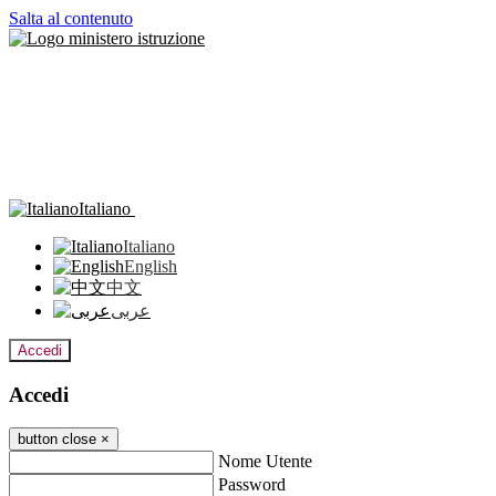
Salta al contenuto
Italiano
Italiano
English
中文
عربى
Accedi
Accedi
button close
×
Nome Utente
Password