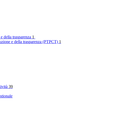
 e della trasparenza
1
rruzione e della trasparenza (PTPCT)
1
tività
39
stionale