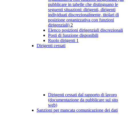
pubblicare in tabelle che distinguano le
seguenti situazioni: dirigenti, dirigenti
individuati discrezionalmente, titolari di
posizione organizzativa con funzioni
dirigenziali)
2
Elenco posizioni dirigenziali discrezionali
Posti di funzione disponibili
Ruolo dirigenti
1
Dirigenti cessati
Dirigenti cessati dal rapporto di lavoro
(documentazione da pubblicare sul sito
web)
Sanzioni per mancata comunicazione dei dati