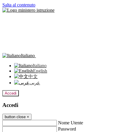
Salta al contenuto
Italiano
Italiano
English
中文
عربى
Accedi
Accedi
button close
×
Nome Utente
Password