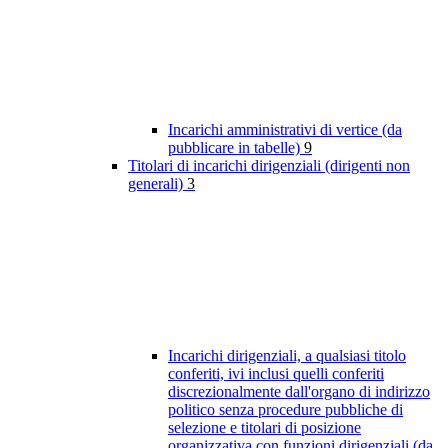
Incarichi amministrativi di vertice (da
pubblicare in tabelle)
9
Titolari di incarichi dirigenziali (dirigenti non
generali)
3
Incarichi dirigenziali, a qualsiasi titolo
conferiti, ivi inclusi quelli conferiti
discrezionalmente dall'organo di indirizzo
politico senza procedure pubbliche di
selezione e titolari di posizione
organizzativa con funzioni dirigenziali (da