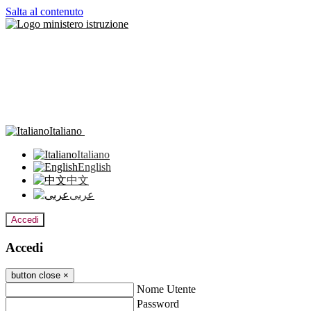
Salta al contenuto
Italiano
Italiano
English
中文
عربى
Accedi
Accedi
button close
×
Nome Utente
Password