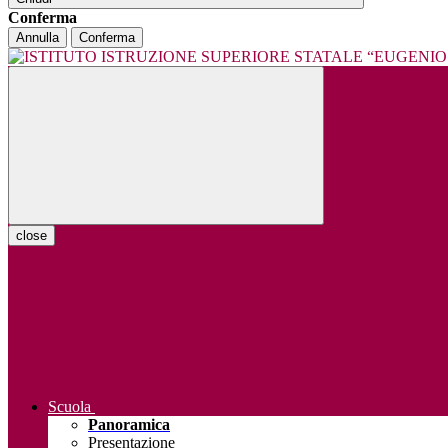
Conferma
Annulla
Conferma
close
Scuola
Panoramica
Presentazione