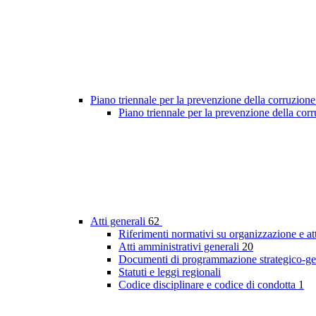
Piano triennale per la prevenzione della corruzione
Piano triennale per la prevenzione della co
Atti generali
62
Riferimenti normativi su organizzazione e at
Atti amministrativi generali
20
Documenti di programmazione strategico-ge
Statuti e leggi regionali
Codice disciplinare e codice di condotta
1