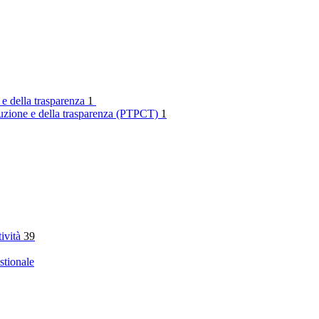
 e della trasparenza
1
rruzione e della trasparenza (PTPCT)
1
tività
39
stionale