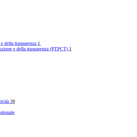
 e della trasparenza
1
rruzione e della trasparenza (PTPCT)
1
tività
39
stionale