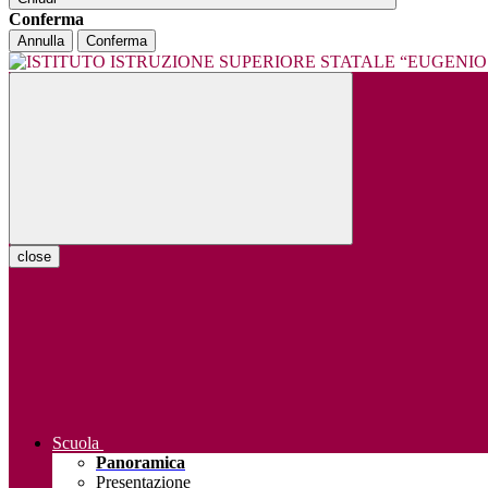
Conferma
Annulla
Conferma
close
Scuola
Panoramica
Presentazione