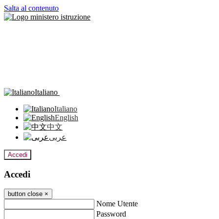
Salta al contenuto
Italiano
Italiano
English
中文
عربى
Accedi
Accedi
button close
×
Nome Utente
Password