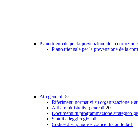
Piano triennale per la prevenzione della corruzione
Piano triennale per la prevenzione della co
Atti generali
62
Riferimenti normativi su organizzazione e at
Atti amministrativi generali
20
Documenti di programmazione strategico-ge
Statuti e leggi regionali
Codice disciplinare e codice di condotta
1