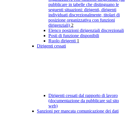
pubblicare in tabelle che distinguano le
seguenti situazioni: dirigenti, dirigenti
individuati discrezionalmente, titolari di
posizione organizzativa con funzioni
dirigenziali)
2
Elenco posizioni dirigenziali discrezionali
Posti di funzione disponibili
Ruolo dirigenti
1
Dirigenti cessati
Dirigenti cessati dal rapporto di lavoro
(documentazione da pubblicare sul sito
web)
Sanzioni per mancata comunicazione dei dati