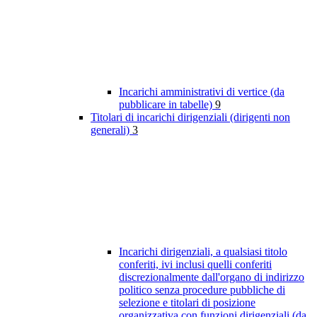
Incarichi amministrativi di vertice (da
pubblicare in tabelle)
9
Titolari di incarichi dirigenziali (dirigenti non
generali)
3
Incarichi dirigenziali, a qualsiasi titolo
conferiti, ivi inclusi quelli conferiti
discrezionalmente dall'organo di indirizzo
politico senza procedure pubbliche di
selezione e titolari di posizione
organizzativa con funzioni dirigenziali (da