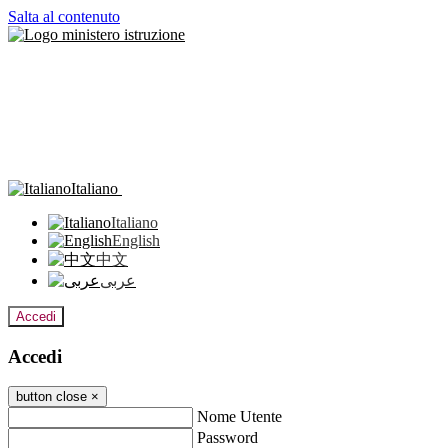
Salta al contenuto
Italiano
Italiano
English
中文
عربى
Accedi
Accedi
button close
×
Nome Utente
Password