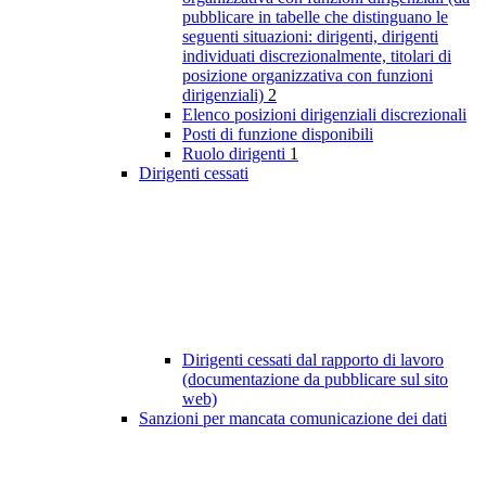
pubblicare in tabelle che distinguano le
seguenti situazioni: dirigenti, dirigenti
individuati discrezionalmente, titolari di
posizione organizzativa con funzioni
dirigenziali)
2
Elenco posizioni dirigenziali discrezionali
Posti di funzione disponibili
Ruolo dirigenti
1
Dirigenti cessati
Dirigenti cessati dal rapporto di lavoro
(documentazione da pubblicare sul sito
web)
Sanzioni per mancata comunicazione dei dati