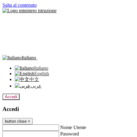
Salta al contenuto
Italiano
Italiano
English
中文
عربى
Accedi
Accedi
button close
×
Nome Utente
Password