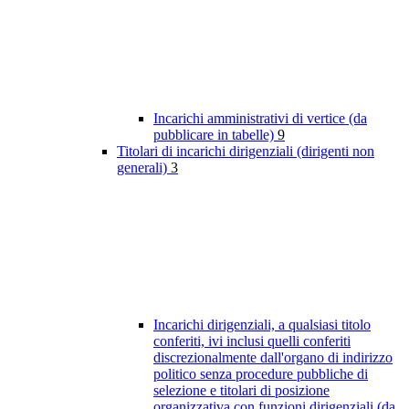
Incarichi amministrativi di vertice (da
pubblicare in tabelle)
9
Titolari di incarichi dirigenziali (dirigenti non
generali)
3
Incarichi dirigenziali, a qualsiasi titolo
conferiti, ivi inclusi quelli conferiti
discrezionalmente dall'organo di indirizzo
politico senza procedure pubbliche di
selezione e titolari di posizione
organizzativa con funzioni dirigenziali (da