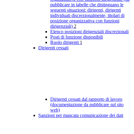
pubblicare in tabelle che distinguano le
seguenti situazioni: dirigenti, dirigenti
individuati discrezionalmente, titolari di
posizione organizzativa con funzioni
dirigenziali)
2
Elenco posizioni dirigenziali discrezionali
Posti di funzione disponibili
Ruolo dirigenti
1
Dirigenti cessati
Dirigenti cessati dal rapporto di lavoro
(documentazione da pubblicare sul sito
web)
Sanzioni per mancata comunicazione dei dati