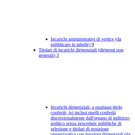
Incarichi amministrativi di vertice (da
pubblicare in tabelle)
9
Titolari di incarichi dirigenziali (dirigenti non
generali)
3
Incarichi dirigenziali, a qualsiasi titolo
conferiti, ivi inclusi quelli conferiti
discrezionalmente dall'organo di indirizzo
politico senza procedure pubbliche di
selezione e titolari di posizione
organizzativa con funzioni dirigenziali (da