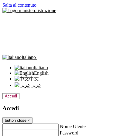
Salta al contenuto
Italiano
Italiano
English
中文
عربى
Accedi
Accedi
button close
×
Nome Utente
Password