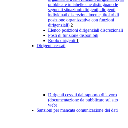
pubblicare in tabelle che distinguano le
seguenti situazioni: dirigenti, dirigenti
individuati discrezionalmente, titolari di
posizione organizzativa con funzioni
dirigenziali)
2
Elenco posizioni dirigenziali discrezionali
Posti di funzione disponibili
Ruolo dirigenti
1
Dirigenti cessati
Dirigenti cessati dal rapporto di lavoro
(documentazione da pubblicare sul sito
web)
Sanzioni per mancata comunicazione dei dati