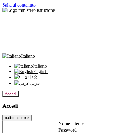
Salta al contenuto
Italiano
Italiano
English
中文
عربى
Accedi
Accedi
button close
×
Nome Utente
Password