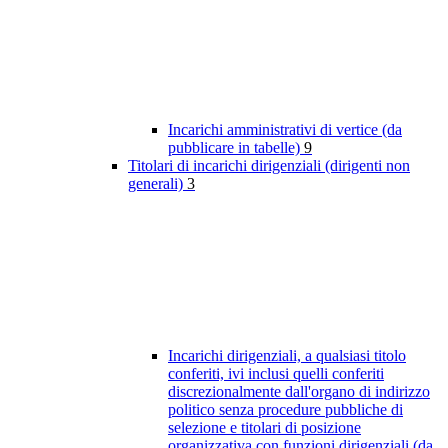
Incarichi amministrativi di vertice (da
pubblicare in tabelle)
9
Titolari di incarichi dirigenziali (dirigenti non
generali)
3
Incarichi dirigenziali, a qualsiasi titolo
conferiti, ivi inclusi quelli conferiti
discrezionalmente dall'organo di indirizzo
politico senza procedure pubbliche di
selezione e titolari di posizione
organizzativa con funzioni dirigenziali (da