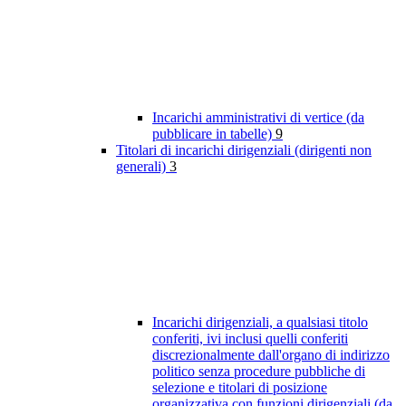
Incarichi amministrativi di vertice (da
pubblicare in tabelle)
9
Titolari di incarichi dirigenziali (dirigenti non
generali)
3
Incarichi dirigenziali, a qualsiasi titolo
conferiti, ivi inclusi quelli conferiti
discrezionalmente dall'organo di indirizzo
politico senza procedure pubbliche di
selezione e titolari di posizione
organizzativa con funzioni dirigenziali (da