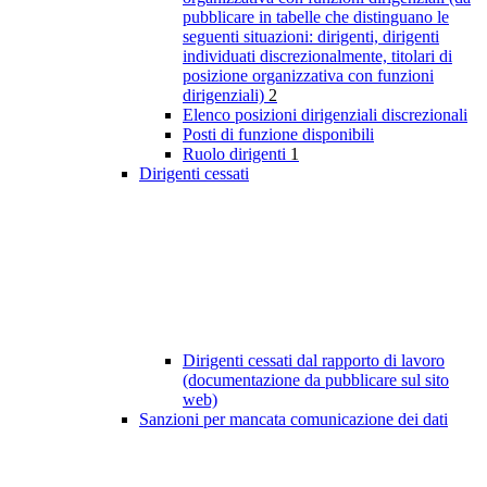
pubblicare in tabelle che distinguano le
seguenti situazioni: dirigenti, dirigenti
individuati discrezionalmente, titolari di
posizione organizzativa con funzioni
dirigenziali)
2
Elenco posizioni dirigenziali discrezionali
Posti di funzione disponibili
Ruolo dirigenti
1
Dirigenti cessati
Dirigenti cessati dal rapporto di lavoro
(documentazione da pubblicare sul sito
web)
Sanzioni per mancata comunicazione dei dati