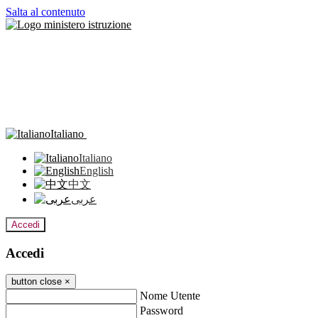
Salta al contenuto
Italiano
Italiano
English
中文
عربى
Accedi
Accedi
button close
×
Nome Utente
Password