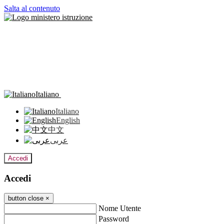
Salta al contenuto
Italiano
Italiano
English
中文
عربى
Accedi
Accedi
button close
×
Nome Utente
Password