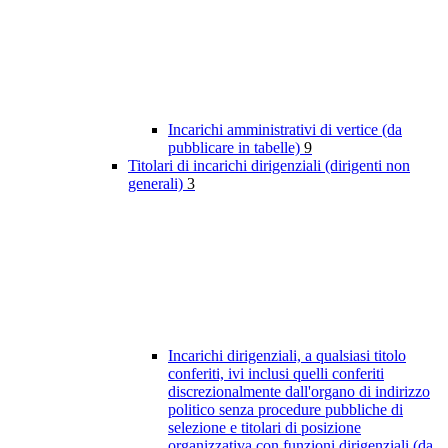
Incarichi amministrativi di vertice (da
pubblicare in tabelle)
9
Titolari di incarichi dirigenziali (dirigenti non
generali)
3
Incarichi dirigenziali, a qualsiasi titolo
conferiti, ivi inclusi quelli conferiti
discrezionalmente dall'organo di indirizzo
politico senza procedure pubbliche di
selezione e titolari di posizione
organizzativa con funzioni dirigenziali (da