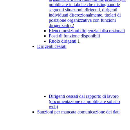
pubblicare in tabelle che distinguano le
seguenti situazioni: dirigenti, dirigenti
individuati discrezionalmente, titolari di
posizione organizzativa con funzioni
dirigenziali)
2
Elenco posizioni dirigenziali discrezionali
Posti di funzione disponibili
Ruolo dirigenti
1
Dirigenti cessati
Dirigenti cessati dal rapporto di lavoro
(documentazione da pubblicare sul sito
web)
Sanzioni per mancata comunicazione dei dati