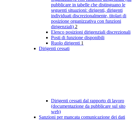
pubblicare in tabelle che distinguano le
seguenti situazioni: dirigenti, dirigenti
individuati discrezionalmente, titolari di
posizione organizzativa con funzioni
dirigenziali)
2
Elenco posizioni dirigenziali discrezionali
Posti di funzione disponibili
Ruolo dirigenti
1
Dirigenti cessati
Dirigenti cessati dal rapporto di lavoro
(documentazione da pubblicare sul sito
web)
Sanzioni per mancata comunicazione dei dati