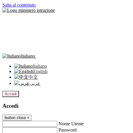
Salta al contenuto
Italiano
Italiano
English
中文
عربى
Accedi
Accedi
button close
×
Nome Utente
Password