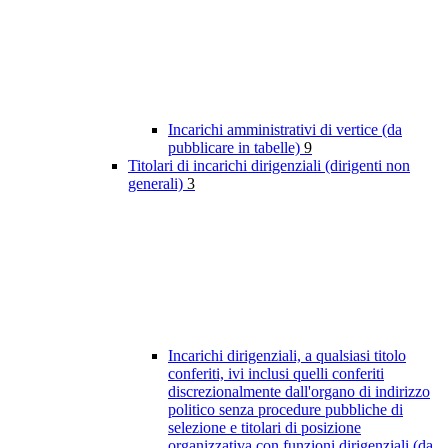
Incarichi amministrativi di vertice (da
pubblicare in tabelle)
9
Titolari di incarichi dirigenziali (dirigenti non
generali)
3
Incarichi dirigenziali, a qualsiasi titolo
conferiti, ivi inclusi quelli conferiti
discrezionalmente dall'organo di indirizzo
politico senza procedure pubbliche di
selezione e titolari di posizione
organizzativa con funzioni dirigenziali (da