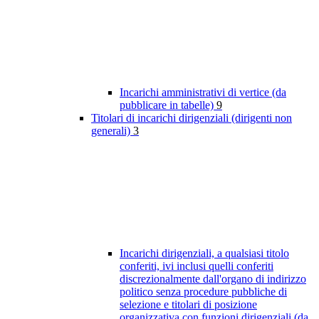
Incarichi amministrativi di vertice (da
pubblicare in tabelle)
9
Titolari di incarichi dirigenziali (dirigenti non
generali)
3
Incarichi dirigenziali, a qualsiasi titolo
conferiti, ivi inclusi quelli conferiti
discrezionalmente dall'organo di indirizzo
politico senza procedure pubbliche di
selezione e titolari di posizione
organizzativa con funzioni dirigenziali (da