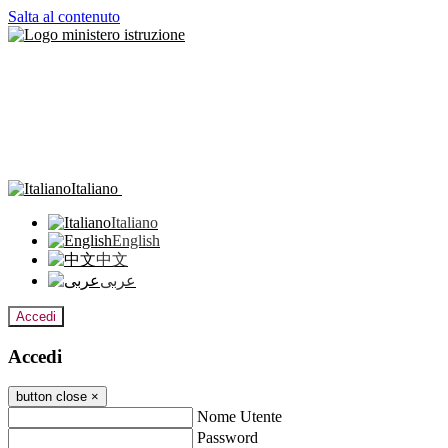
Salta al contenuto
Italiano
Italiano
English
中文
عربى
Accedi
Accedi
button close
×
Nome Utente
Password