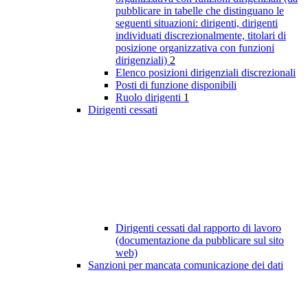
pubblicare in tabelle che distinguano le
seguenti situazioni: dirigenti, dirigenti
individuati discrezionalmente, titolari di
posizione organizzativa con funzioni
dirigenziali)
2
Elenco posizioni dirigenziali discrezionali
Posti di funzione disponibili
Ruolo dirigenti
1
Dirigenti cessati
Dirigenti cessati dal rapporto di lavoro
(documentazione da pubblicare sul sito
web)
Sanzioni per mancata comunicazione dei dati