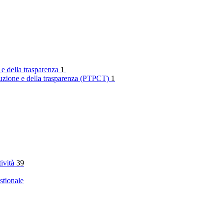
 e della trasparenza
1
rruzione e della trasparenza (PTPCT)
1
tività
39
stionale