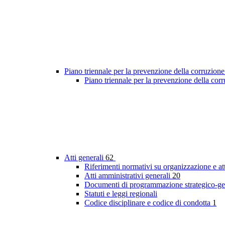
Piano triennale per la prevenzione della corruzione
Piano triennale per la prevenzione della co
Atti generali
62
Riferimenti normativi su organizzazione e at
Atti amministrativi generali
20
Documenti di programmazione strategico-ge
Statuti e leggi regionali
Codice disciplinare e codice di condotta
1