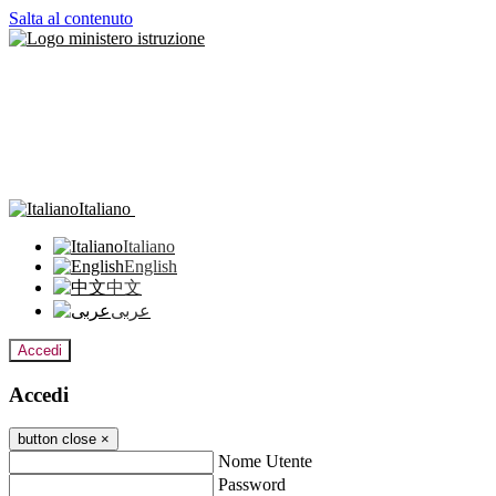
Salta al contenuto
Italiano
Italiano
English
中文
عربى
Accedi
Accedi
button close
×
Nome Utente
Password