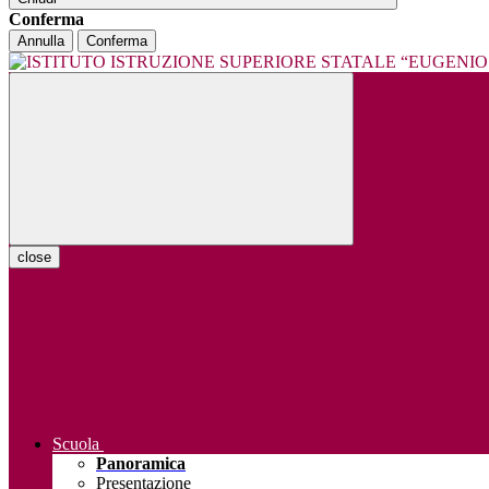
Conferma
Annulla
Conferma
close
Scuola
Panoramica
Presentazione