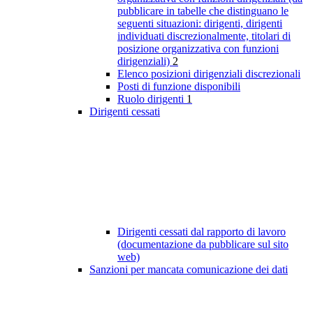
pubblicare in tabelle che distinguano le
seguenti situazioni: dirigenti, dirigenti
individuati discrezionalmente, titolari di
posizione organizzativa con funzioni
dirigenziali)
2
Elenco posizioni dirigenziali discrezionali
Posti di funzione disponibili
Ruolo dirigenti
1
Dirigenti cessati
Dirigenti cessati dal rapporto di lavoro
(documentazione da pubblicare sul sito
web)
Sanzioni per mancata comunicazione dei dati