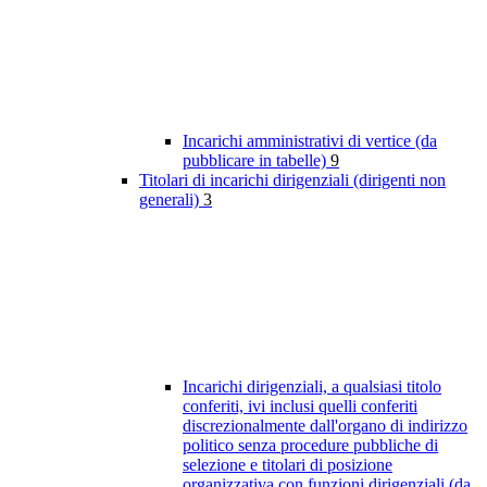
Incarichi amministrativi di vertice (da
pubblicare in tabelle)
9
Titolari di incarichi dirigenziali (dirigenti non
generali)
3
Incarichi dirigenziali, a qualsiasi titolo
conferiti, ivi inclusi quelli conferiti
discrezionalmente dall'organo di indirizzo
politico senza procedure pubbliche di
selezione e titolari di posizione
organizzativa con funzioni dirigenziali (da