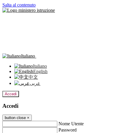
Salta al contenuto
Italiano
Italiano
English
中文
عربى
Accedi
Accedi
button close
×
Nome Utente
Password