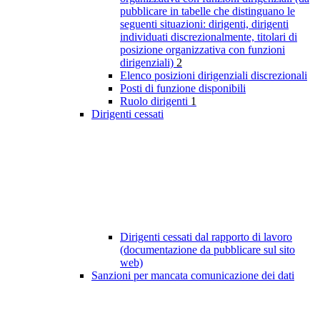
pubblicare in tabelle che distinguano le
seguenti situazioni: dirigenti, dirigenti
individuati discrezionalmente, titolari di
posizione organizzativa con funzioni
dirigenziali)
2
Elenco posizioni dirigenziali discrezionali
Posti di funzione disponibili
Ruolo dirigenti
1
Dirigenti cessati
Dirigenti cessati dal rapporto di lavoro
(documentazione da pubblicare sul sito
web)
Sanzioni per mancata comunicazione dei dati