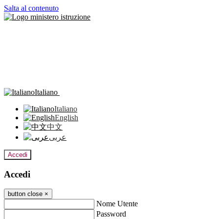
Salta al contenuto
Italiano
Italiano
English
中文
عربى
Accedi
Accedi
button close
×
Nome Utente
Password