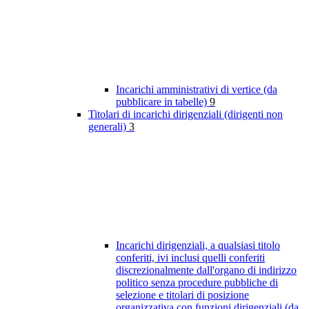
Incarichi amministrativi di vertice (da
pubblicare in tabelle)
9
Titolari di incarichi dirigenziali (dirigenti non
generali)
3
Incarichi dirigenziali, a qualsiasi titolo
conferiti, ivi inclusi quelli conferiti
discrezionalmente dall'organo di indirizzo
politico senza procedure pubbliche di
selezione e titolari di posizione
organizzativa con funzioni dirigenziali (da