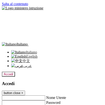
Salta al contenuto
Italiano
Italiano
English
中文
عربى
Accedi
Accedi
button close
×
Nome Utente
Password