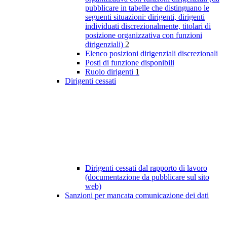
pubblicare in tabelle che distinguano le
seguenti situazioni: dirigenti, dirigenti
individuati discrezionalmente, titolari di
posizione organizzativa con funzioni
dirigenziali)
2
Elenco posizioni dirigenziali discrezionali
Posti di funzione disponibili
Ruolo dirigenti
1
Dirigenti cessati
Dirigenti cessati dal rapporto di lavoro
(documentazione da pubblicare sul sito
web)
Sanzioni per mancata comunicazione dei dati