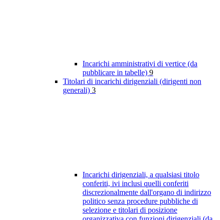
Incarichi amministrativi di vertice (da
pubblicare in tabelle)
9
Titolari di incarichi dirigenziali (dirigenti non
generali)
3
Incarichi dirigenziali, a qualsiasi titolo
conferiti, ivi inclusi quelli conferiti
discrezionalmente dall'organo di indirizzo
politico senza procedure pubbliche di
selezione e titolari di posizione
organizzativa con funzioni dirigenziali (da