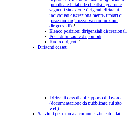
pubblicare in tabelle che distinguano le
seguenti situazioni: dirigenti, dirigenti
individuati discrezionalmente, titolari di
posizione organizzativa con funzioni
dirigenziali)
2
Elenco posizioni dirigenziali discrezionali
Posti di funzione disponibili
Ruolo dirigenti
1
Dirigenti cessati
Dirigenti cessati dal rapporto di lavoro
(documentazione da pubblicare sul sito
web)
Sanzioni per mancata comunicazione dei dati