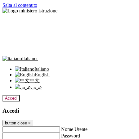
Salta al contenuto
Italiano
Italiano
English
中文
عربى
Accedi
Accedi
button close
×
Nome Utente
Password