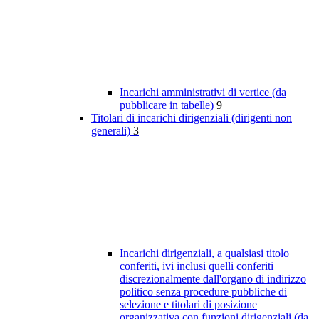
Incarichi amministrativi di vertice (da
pubblicare in tabelle)
9
Titolari di incarichi dirigenziali (dirigenti non
generali)
3
Incarichi dirigenziali, a qualsiasi titolo
conferiti, ivi inclusi quelli conferiti
discrezionalmente dall'organo di indirizzo
politico senza procedure pubbliche di
selezione e titolari di posizione
organizzativa con funzioni dirigenziali (da