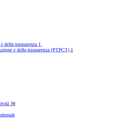
 e della trasparenza
1
rruzione e della trasparenza (PTPCT)
1
tività
39
stionale