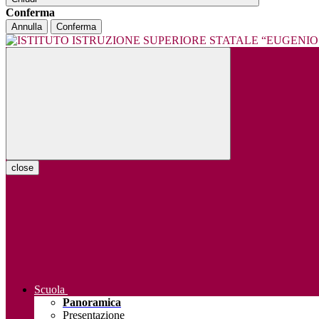
Conferma
Annulla
Conferma
close
Scuola
Panoramica
Presentazione