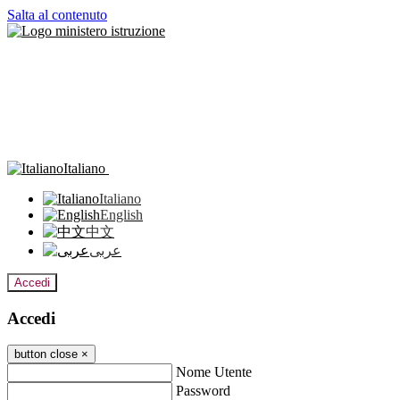
Salta al contenuto
Italiano
Italiano
English
中文
عربى
Accedi
Accedi
button close
×
Nome Utente
Password