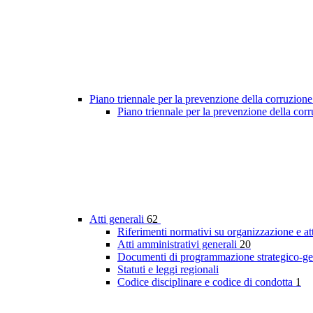
Piano triennale per la prevenzione della corruzione
Piano triennale per la prevenzione della co
Atti generali
62
Riferimenti normativi su organizzazione e at
Atti amministrativi generali
20
Documenti di programmazione strategico-ge
Statuti e leggi regionali
Codice disciplinare e codice di condotta
1