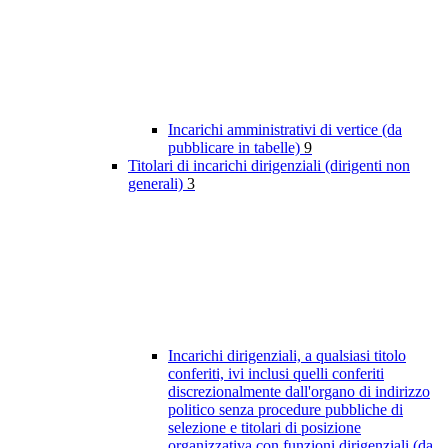
Incarichi amministrativi di vertice (da
pubblicare in tabelle)
9
Titolari di incarichi dirigenziali (dirigenti non
generali)
3
Incarichi dirigenziali, a qualsiasi titolo
conferiti, ivi inclusi quelli conferiti
discrezionalmente dall'organo di indirizzo
politico senza procedure pubbliche di
selezione e titolari di posizione
organizzativa con funzioni dirigenziali (da