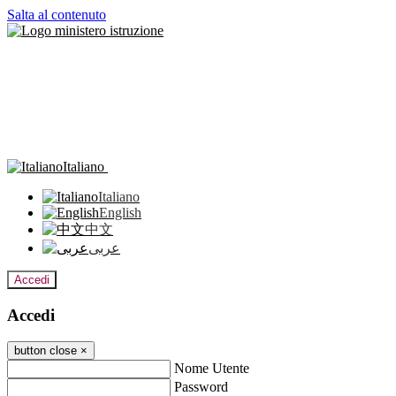
Salta al contenuto
Italiano
Italiano
English
中文
عربى
Accedi
Accedi
button close
×
Nome Utente
Password