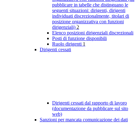
pubblicare in tabelle che distinguano le
seguenti situazioni: dirigenti, dirigenti
individuati discrezionalmente, titolari di
posizione organizzativa con funzioni
dirigenziali)
2
Elenco posizioni dirigenziali discrezionali
Posti di funzione disponibili
Ruolo dirigenti
1
Dirigenti cessati
Dirigenti cessati dal rapporto di lavoro
(documentazione da pubblicare sul sito
web)
Sanzioni per mancata comunicazione dei dati