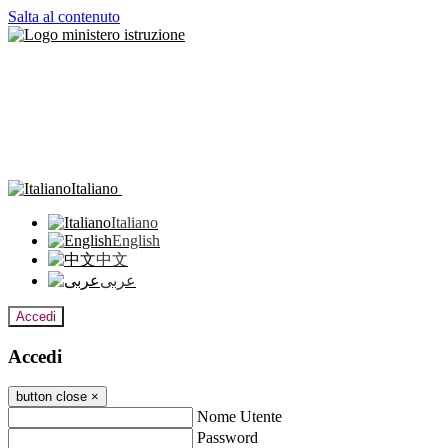
Salta al contenuto
Italiano
Italiano
English
中文
عربى
Accedi
Accedi
button close
×
Nome Utente
Password