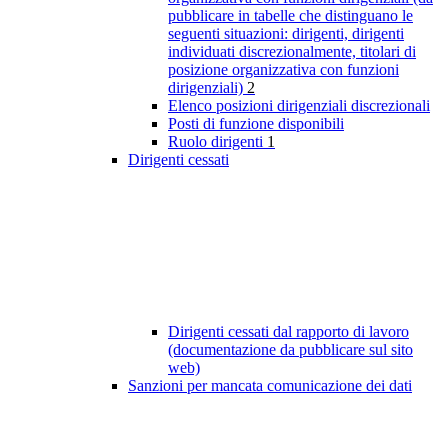
pubblicare in tabelle che distinguano le
seguenti situazioni: dirigenti, dirigenti
individuati discrezionalmente, titolari di
posizione organizzativa con funzioni
dirigenziali)
2
Elenco posizioni dirigenziali discrezionali
Posti di funzione disponibili
Ruolo dirigenti
1
Dirigenti cessati
Dirigenti cessati dal rapporto di lavoro
(documentazione da pubblicare sul sito
web)
Sanzioni per mancata comunicazione dei dati