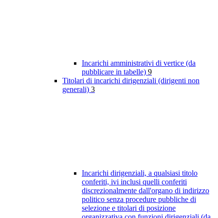
Incarichi amministrativi di vertice (da
pubblicare in tabelle)
9
Titolari di incarichi dirigenziali (dirigenti non
generali)
3
Incarichi dirigenziali, a qualsiasi titolo
conferiti, ivi inclusi quelli conferiti
discrezionalmente dall'organo di indirizzo
politico senza procedure pubbliche di
selezione e titolari di posizione
organizzativa con funzioni dirigenziali (da