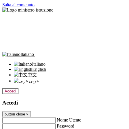
Salta al contenuto
Italiano
Italiano
English
中文
عربى
Accedi
Accedi
button close
×
Nome Utente
Password