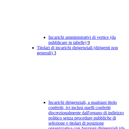
Incarichi amministrativi di vertice (da
pubblicare in tabelle)
9
Titolari di incarichi dirigenziali (dirigenti non
generali)
3
Incarichi dirigenziali, a qualsiasi titolo
conferiti, ivi inclusi quelli conferiti
discrezionalmente dall'organo di indirizzo
politico senza procedure pubbliche di
selezione e titolari di posizione
organizzativa con funzioni dirigenziali (da