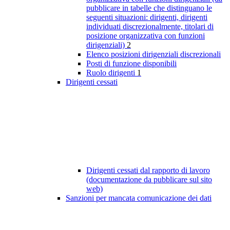
pubblicare in tabelle che distinguano le
seguenti situazioni: dirigenti, dirigenti
individuati discrezionalmente, titolari di
posizione organizzativa con funzioni
dirigenziali)
2
Elenco posizioni dirigenziali discrezionali
Posti di funzione disponibili
Ruolo dirigenti
1
Dirigenti cessati
Dirigenti cessati dal rapporto di lavoro
(documentazione da pubblicare sul sito
web)
Sanzioni per mancata comunicazione dei dati