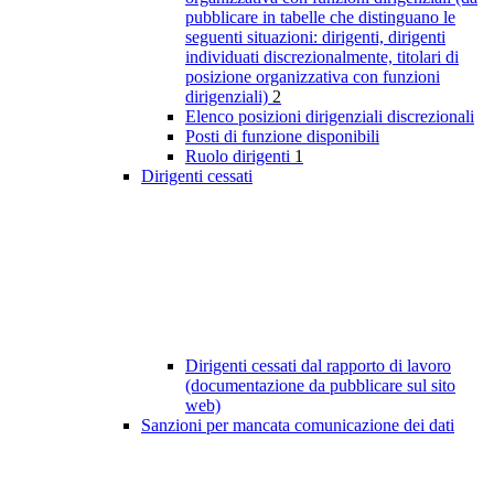
pubblicare in tabelle che distinguano le
seguenti situazioni: dirigenti, dirigenti
individuati discrezionalmente, titolari di
posizione organizzativa con funzioni
dirigenziali)
2
Elenco posizioni dirigenziali discrezionali
Posti di funzione disponibili
Ruolo dirigenti
1
Dirigenti cessati
Dirigenti cessati dal rapporto di lavoro
(documentazione da pubblicare sul sito
web)
Sanzioni per mancata comunicazione dei dati