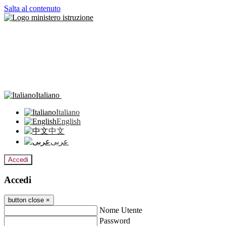
Salta al contenuto
Italiano
Italiano
English
中文
عربى
Accedi
Accedi
button close
×
Nome Utente
Password