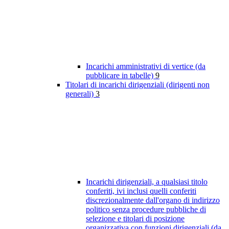
Incarichi amministrativi di vertice (da
pubblicare in tabelle)
9
Titolari di incarichi dirigenziali (dirigenti non
generali)
3
Incarichi dirigenziali, a qualsiasi titolo
conferiti, ivi inclusi quelli conferiti
discrezionalmente dall'organo di indirizzo
politico senza procedure pubbliche di
selezione e titolari di posizione
organizzativa con funzioni dirigenziali (da